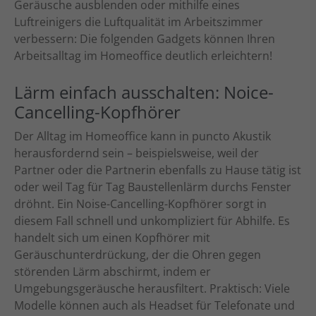
Geräusche ausblenden oder mithilfe eines
oder sich weitere Informationen anzeigen lassen und so nur
Luftreinigers die Luftqualität im Arbeitszimmer
bestimmte Cookies auswählen.
verbessern: Die folgenden Gadgets können Ihren
Alle akzeptieren
Speichern
Arbeitsalltag im Homeoffice deutlich erleichtern!
Zurück
Lärm einfach ausschalten: Noice-
Datenschutzeinstellungen
Cancelling-Kopfhörer
Essenziell (1)
Essenzielle Cookies ermöglichen grundlegende Funktionen und sind für
Der Alltag im Homeoffice kann in puncto Akustik
die einwandfreie Funktion der Website erforderlich.
herausfordernd sein – beispielsweise, weil der
Cookie-Informationen anzeigen
Partner oder die Partnerin ebenfalls zu Hause tätig ist
oder weil Tag für Tag Baustellenlärm durchs Fenster
Ext
Externe Medien (7)
dröhnt. Ein Noise-Cancelling-Kopfhörer sorgt in
Inhalte von Videoplattformen und Social-Media-Plattformen werden
diesem Fall schnell und unkompliziert für Abhilfe. Es
standardmäßig blockiert. Wenn Cookies von externen Medien akzeptiert
handelt sich um einen Kopfhörer mit
werden, bedarf der Zugriff auf diese Inhalte keiner manuellen
Einwilligung mehr.
Geräuschunterdrückung, der die Ohren gegen
störenden Lärm abschirmt, indem er
Cookie-Informationen anzeigen
Umgebungsgeräusche herausfiltert. Praktisch: Viele
powered by Borlabs Cookie
Datenschutzerklärung
Impressum
Modelle können auch als Headset für Telefonate und