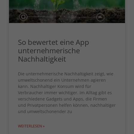
oder sich weitere Informationen anzeigen lassen und so nur
bestimmte Cookies auswählen.
Alle akzeptieren
Speichern
Zurück
So bewertet eine App
Datenschutzeinstellungen
Essenziell (1)
unternehmerische
Essenzielle Cookies ermöglichen grundlegende Funktionen und sind für
Nachhaltigkeit
die einwandfreie Funktion der Website erforderlich.
Cookie-Informationen anzeigen
Die unternehmerische Nachhaltigkeit zeigt, wie
umweltschonend ein Unternehmen agieren
Ext
Externe Medien (7)
kann. Nachhaltiger Konsum wird für
Inhalte von Videoplattformen und Social-Media-Plattformen werden
Verbraucher immer wichtiger. Im Alltag gibt es
standardmäßig blockiert. Wenn Cookies von externen Medien akzeptiert
verschiedene Gadgets und Apps, die Firmen
werden, bedarf der Zugriff auf diese Inhalte keiner manuellen
und Privatpersonen helfen können, nachhaltiger
Einwilligung mehr.
und umweltschonender zu
Cookie-Informationen anzeigen
powered by Borlabs Cookie
Datenschutzerklärung
Impressum
WEITERLESEN »