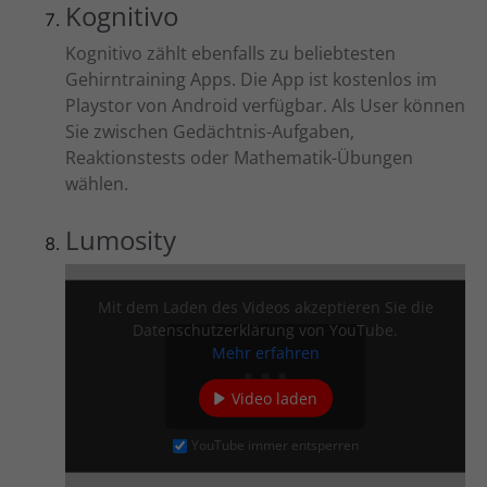
Kognitivo
Kognitivo zählt ebenfalls zu beliebtesten
Gehirntraining Apps. Die App ist kostenlos im
Playstor von Android verfügbar. Als User können
Sie zwischen Gedächtnis-Aufgaben,
Reaktionstests oder Mathematik-Übungen
wählen.
Lumosity
Mit dem Laden des Videos akzeptieren Sie die
Datenschutzerklärung von YouTube.
Mehr erfahren
Video laden
YouTube immer entsperren