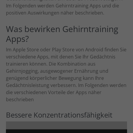
oder sich weitere Informationen anzeigen lassen und so nur
Im Folgenden werden Gehirntraining Apps und die
bestimmte Cookies auswählen.
positiven Auswirkungen näher beschrieben.
Alle akzeptieren
Speichern
Was bewirken Gehirntraining
Zurück
Apps?
Datenschutzeinstellungen
Essenziell (1)
Im Apple Store oder Play Store von Android finden Sie
Essenzielle Cookies ermöglichen grundlegende Funktionen und sind für
verschiedene Apps, mit denen Sie Ihr Gedächtnis
die einwandfreie Funktion der Website erforderlich.
trainieren können. Die Kombination aus
Cookie-Informationen anzeigen
Gehirnjogging, ausgewogener Ernährung und
genügend körperlicher Bewegung kann Ihre
Ext
Externe Medien (7)
Gedächtnisleistung verbessern. Im Folgenden werden
Inhalte von Videoplattformen und Social-Media-Plattformen werden
die verschiedenen Vorteile der Apps näher
standardmäßig blockiert. Wenn Cookies von externen Medien akzeptiert
beschrieben
werden, bedarf der Zugriff auf diese Inhalte keiner manuellen
Einwilligung mehr.
Bessere Konzentrationsfähigkeit
Cookie-Informationen anzeigen
powered by Borlabs Cookie
Datenschutzerklärung
Impressum