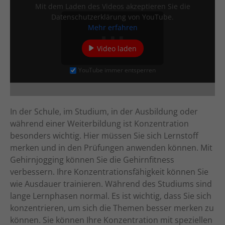
Mit dem Laden des Videos akzeptieren Sie die
Datenschutzerklärung von YouTube.
Mehr erfahren
Video laden
YouTube immer entsperren
In der Schule, im Studium, in der Ausbildung oder
während einer Weiterbildung ist Konzentration
besonders wichtig. Hier müssen Sie sich Lernstoff
merken und in den Prüfungen anwenden können. Mit
Gehirnjogging können Sie die Gehirnfitness
verbessern. Ihre Konzentrationsfähigkeit können Sie
wie Ausdauer trainieren. Während des Studiums sind
lange Lernphasen normal. Es ist wichtig, dass Sie sich
konzentrieren, um sich die Themen besser merken zu
können. Sie können Ihre Konzentration mit speziellen