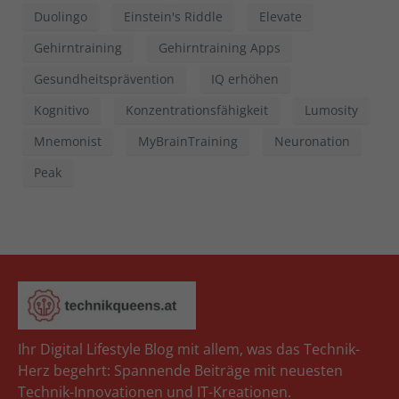
Duolingo
Einstein's Riddle
Elevate
Gehirntraining
Gehirntraining Apps
Gesundheitsprävention
IQ erhöhen
Kognitivo
Konzentrationsfähigkeit
Lumosity
Mnemonist
MyBrainTraining
Neuronation
Peak
Ihr Digital Lifestyle Blog mit allem, was das Technik-
Herz begehrt: Spannende Beiträge mit neuesten
Technik-Innovationen und IT-Kreationen.