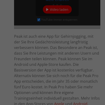
Video laden
YouTube immer entsperren
Peak ist auch eine App für Gehirnjogging, mit
der Sie Ihre Gedächtnisleistung langfristig
verbessern können. Das Besondere an Peak ist,
dass Sie Ihre Leistungen mit anderen Usern und
Freunden teilen können. Peak können Sie im
Android und Apple-Store kaufen. Die
Basisversion der App ist kostenlos verfügbar.
Alternativ können Sie sich noch für die Peak Pro
App entscheiden, die im Jahr 35 oder monatlich
fünf Euro kostet. In Peak Pro haben Sie mehr
Optionen und können Ihre eigene
Trainingseinheit individuell gestalten. Mehr Infos
in den App-Stores von
Apple
und
Android
.