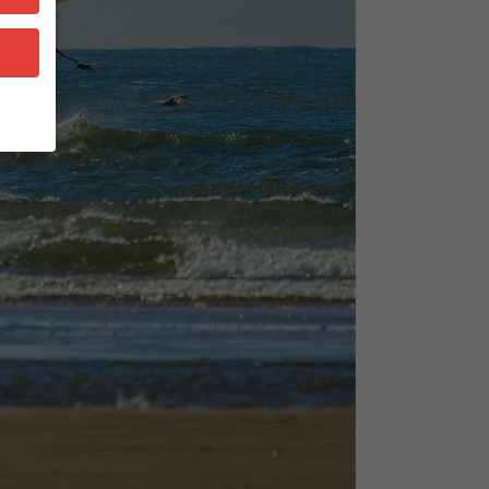
bsite
n und
r die
en
n.