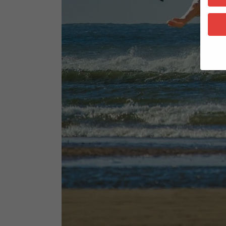
Wenn 
Dien
Erlau
Wir 
Einig
und I
verar
Inhal
Verwe
Hier 
Ihre 
Info
Al