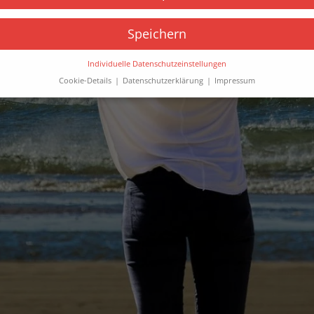
Speichern
Individuelle Datenschutzeinstellungen
Cookie-Details
Datenschutzerklärung
Impressum
Datenschutzeinstellungen
Sie unter 16 Jahre alt sind und Ihre Zustimmung zu freiwilligen
sten geben möchten, müssen Sie Ihre Erziehungsberechtigten um
bnis bitten.
verwenden Cookies und andere Technologien auf unserer Website.
e von ihnen sind essenziell, während andere uns helfen, diese We
hre Erfahrung zu verbessern.
Personenbezogene Daten können
beitet werden (z. B. IP-Adressen), z. B. für personalisierte Anzeige
te oder Anzeigen- und Inhaltsmessung.
Weitere Informationen übe
ndung Ihrer Daten finden Sie in unserer
Datenschutzerklärung
.
finden Sie eine Übersicht über alle verwendeten Cookies. Sie könn
Einwilligung zu ganzen Kategorien geben oder sich weitere
rmationen anzeigen lassen und so nur bestimmte Cookies auswähle
le akzeptieren
Speichern