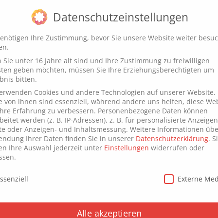
Datenschutzeinstellungen
Hardware
Software
Digital & Lifestyle
enötigen Ihre Zustimmung, bevor Sie unsere Website weiter besu
en.
mer: So optimieren Sie Ihre Somme
Sie unter 16 Jahre alt sind und Ihre Zustimmung zu freiwilligen
sten geben möchten, müssen Sie Ihre Erziehungsberechtigten um
bnis bitten.
verwenden Cookies und andere Technologien auf unserer Website.
e von ihnen sind essenziell, während andere uns helfen, diese We
hre Erfahrung zu verbessern.
Personenbezogene Daten können
beitet werden (z. B. IP-Adressen), z. B. für personalisierte Anzeige
te oder Anzeigen- und Inhaltsmessung.
Weitere Informationen übe
ndung Ihrer Daten finden Sie in unserer
Datenschutzerklärung
.
S
n Ihre Auswahl jederzeit unter
Einstellungen
widerrufen oder
ssen.
schutzeinstellungen
ssenziell
Externe Me
Alle akzeptieren