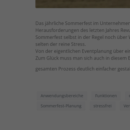
Daten
Ess
Das jährliche Sommerfest im Unternehmen i
Essen
Herausforderungen des letzten Jahres Rev
Funkt
Sommerfest selbst in der Regel noch über W
selten der reine Stress.
Ext
Von der eigentlichen Eventplanung über ei
Zum Glück muss man sich auch in diesem Be
Inha
block
gesamten Prozess deutlich einfacher gestal
diese
pow
Anwendungsbereiche
Funktionen
Sommerfest-Planung
stressfrei
Ve