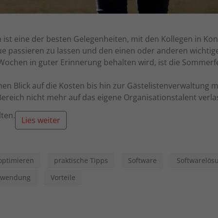
schutzeinstellungen
enziell (1)
st eine der besten Gelegenheiten, mit den Kollegen in Ko
zielle Cookies ermöglichen grundlegende Funktionen und sind für die einwandfr
ue passieren zu lassen und den einen oder anderen wichti
ion der Website erforderlich.
ochen in guter Erinnerung behalten wird, ist die Sommerfes
Cookie-Informationen anzeigen
erne Medien (7)
nen Blick auf die Kosten bis hin zur Gästelistenverwaltung
reich nicht mehr auf das eigene Organisationstalent verla
lte von Videoplattformen und Social-Media-Plattformen werden standardmäßig
iert. Wenn Cookies von externen Medien akzeptiert werden, bedarf der Zugriff a
ten.
 Inhalte keiner manuellen Einwilligung mehr.
Lies weiter
Cookie-Informationen anzeigen
ered by Borlabs Cookie
Datenschutzerklärung
Imp
optimieren
praktische Tipps
Software
Softwarelös
rwendung
Vorteile