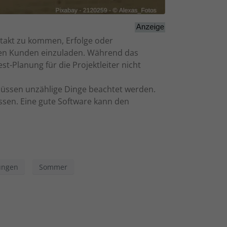
Zurück
ntakt zu kommen, Erfolge oder
eie
gen Kunden einzuladen. Während das
t-Planung für die Projektleiter nicht
Externe Medien
 müssen unzählige Dinge beachtet werden.
ssen. Eine gute Software kann den
uf
ressum
ungen
Sommer