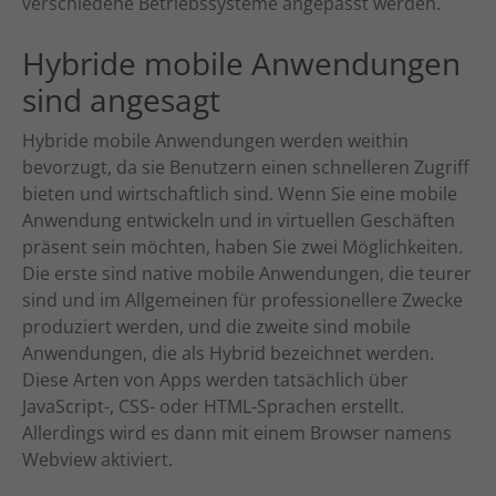
verschiedene Betriebssysteme angepasst werden.
oder sich weitere Informationen anzeigen lassen und so nur
bestimmte Cookies auswählen.
Hybride mobile Anwendungen
Alle akzeptieren
Speichern
sind angesagt
Zurück
Hybride mobile Anwendungen werden weithin
Datenschutzeinstellungen
bevorzugt, da sie Benutzern einen schnelleren Zugriff
Essenziell (1)
bieten und wirtschaftlich sind. Wenn Sie eine mobile
Essenzielle Cookies ermöglichen grundlegende Funktionen und sind für
Anwendung entwickeln und in virtuellen Geschäften
die einwandfreie Funktion der Website erforderlich.
präsent sein möchten, haben Sie zwei Möglichkeiten.
Cookie-Informationen anzeigen
Die erste sind native mobile Anwendungen, die teurer
Ext
Externe Medien (7)
sind und im Allgemeinen für professionellere Zwecke
produziert werden, und die zweite sind mobile
Inhalte von Videoplattformen und Social-Media-Plattformen werden
Anwendungen, die als Hybrid bezeichnet werden.
standardmäßig blockiert. Wenn Cookies von externen Medien akzeptiert
Diese Arten von Apps werden tatsächlich über
werden, bedarf der Zugriff auf diese Inhalte keiner manuellen
Einwilligung mehr.
JavaScript-, CSS- oder HTML-Sprachen erstellt.
Cookie-Informationen anzeigen
Allerdings wird es dann mit einem Browser namens
Webview aktiviert.
powered by Borlabs Cookie
Datenschutzerklärung
Impressum