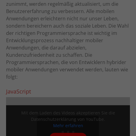
zunimmt, werden regelmäßig aktualisiert, um die
Benutzererfahrung zu verbessern. Alle mobilen
Anwendungen erleichtern nicht nur unser Leben,
sondern bereichern auch das soziale Leben. Die Wahl
der richtigen Programmiersprache ist wichtig im
Entwicklungsprozess nachhaltiger mobiler
Anwendungen, die darauf abzielen,
Kundenzufriedenheit zu schaffen. Die
Programmiersprachen, die von Entwicklern hybrider
mobiler Anwendungen verwendet werden, lauten wie
folgt:
JavaScript
Mit dem Laden des Videos akzeptieren Sie die
Datenschutzerklärung von YouTube.
Mehr erfahren