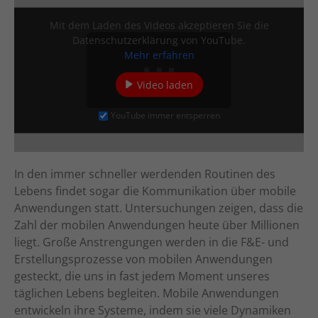
Mit dem Laden des Videos akzeptieren Sie die
Datenschutzerklärung von YouTube.
Mehr erfahren
Video laden
YouTube immer entsperren
In den immer schneller werdenden Routinen des
Lebens findet sogar die Kommunikation über mobile
Anwendungen statt. Untersuchungen zeigen, dass die
Zahl der mobilen Anwendungen heute über Millionen
liegt. Große Anstrengungen werden in die F&E- und
Erstellungsprozesse von mobilen Anwendungen
gesteckt, die uns in fast jedem Moment unseres
täglichen Lebens begleiten. Mobile Anwendungen
entwickeln ihre Systeme, indem sie viele Dynamiken