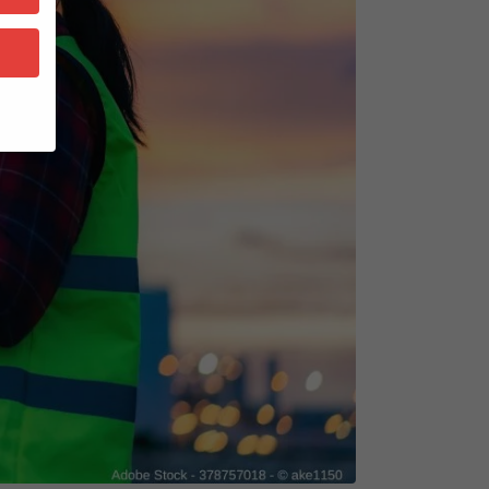
bsite
n und
r die
en
n.