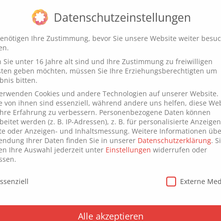
Datenschutzeinstellungen
Hardware
Software
Digital & Lifestyle
enötigen Ihre Zustimmung, bevor Sie unsere Website weiter besu
en.
 Software Workflows revolutionier
Sie unter 16 Jahre alt sind und Ihre Zustimmung zu freiwilligen
sten geben möchten, müssen Sie Ihre Erziehungsberechtigten um
bnis bitten.
verwenden Cookies und andere Technologien auf unserer Website.
e von ihnen sind essenziell, während andere uns helfen, diese We
hre Erfahrung zu verbessern.
Personenbezogene Daten können
beitet werden (z. B. IP-Adressen), z. B. für personalisierte Anzeige
te oder Anzeigen- und Inhaltsmessung.
Weitere Informationen übe
ndung Ihrer Daten finden Sie in unserer
Datenschutzerklärung
.
S
n Ihre Auswahl jederzeit unter
Einstellungen
widerrufen oder
ssen.
schutzeinstellungen
ssenziell
Externe Me
Alle akzeptieren