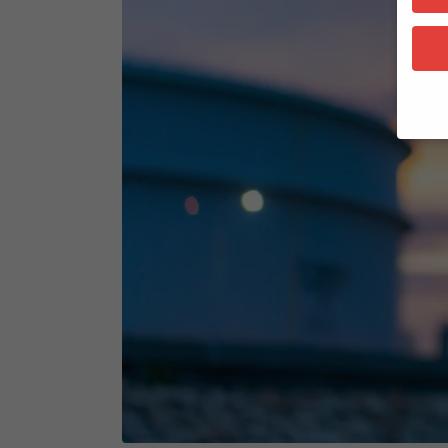
Wenn 
Dien
Erlau
Wir 
Einig
und I
verar
Inhal
Verwe
Hier 
Ihre 
Info
Al