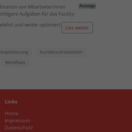
Zurück
dination von Mitarbeiterinnen
htigere Aufgaben für das Facility-
ehrt und weiter optimiert.
eie
Lies weiter
Externe Medien
enoptimierung
Kundenzufriedenheit
Workflows
uf
ressum
Links
Home
Impressum
Datenschutz