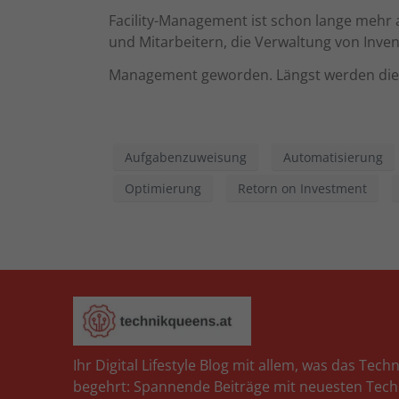
Facility-Management ist schon lange mehr 
Daten
und Mitarbeitern, die Verwaltung von Inven
Ess
Management geworden. Längst werden die m
Essen
Funkt
Ext
Aufgabenzuweisung
Automatisierung
Inha
Optimierung
Retorn on Investment
block
diese
pow
Ihr Digital Lifestyle Blog mit allem, was das Tech
begehrt: Spannende Beiträge mit neuesten Tech