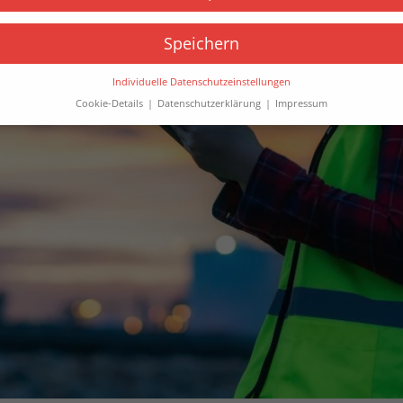
Speichern
Individuelle Datenschutzeinstellungen
Cookie-Details
Datenschutzerklärung
Impressum
Datenschutzeinstellungen
Sie unter 16 Jahre alt sind und Ihre Zustimmung zu freiwilligen
sten geben möchten, müssen Sie Ihre Erziehungsberechtigten um
bnis bitten.
verwenden Cookies und andere Technologien auf unserer Website.
e von ihnen sind essenziell, während andere uns helfen, diese We
hre Erfahrung zu verbessern.
Personenbezogene Daten können
beitet werden (z. B. IP-Adressen), z. B. für personalisierte Anzeige
te oder Anzeigen- und Inhaltsmessung.
Weitere Informationen übe
ndung Ihrer Daten finden Sie in unserer
Datenschutzerklärung
.
finden Sie eine Übersicht über alle verwendeten Cookies. Sie könn
Einwilligung zu ganzen Kategorien geben oder sich weitere
rmationen anzeigen lassen und so nur bestimmte Cookies auswähle
le akzeptieren
Speichern